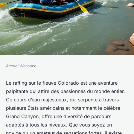
Accueil
›
Vacance
VACANCE
Quels sont les meilleurs spots
Le rafting sur le fleuve Colorado est une aventure
palpitante qui attire des passionnés du monde entier.
pour une aventure en rafting
Ce cours d’eau majestueux, qui serpente à travers
sur le fleuve Colorado, USA?
plusieurs États américains et notamment le célèbre
Grand Canyon, offre une diversité de parcours
Rayan
•
2 octobre 2024
•
6 min de lecture
adaptés à tous les niveaux. Que vous soyez un
novice ou un amateur de sensations fortes, il existe