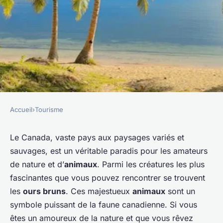
Accueil
›
Tourisme
TOURISME
Quels sont les meilleurs spots
Le Canada, vaste pays aux paysages variés et
sauvages, est un véritable paradis pour les amateurs
pour observer les ours bruns
de nature et d’
animaux
. Parmi les créatures les plus
au Canada?
fascinantes que vous pouvez rencontrer se trouvent
les
ours bruns
. Ces majestueux
animaux
sont un
Rayan
•
9 septembre 2024
•
4 min de lecture
symbole puissant de la faune canadienne. Si vous
êtes un amoureux de la nature et que vous rêvez