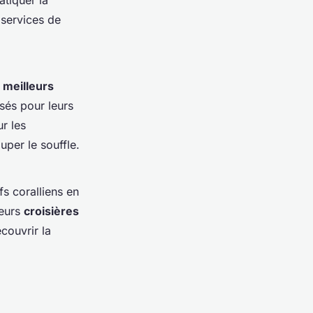
atiquer la
services de
s
meilleurs
sés pour leurs
r les
uper le souffle.
fs coralliens en
leurs
croisières
couvrir la