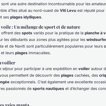
sont une autre destination incontournable pour les amateu
mble d’îles situé au nord-ouest de
Viti Levu
est réputé pour
et ses
plages idylliques
.
 voile : Un mélange de sport et de nature
offrent des
spots
variés pour la pratique de la
planche à v
r les débutants aux zones plus agitées pour les
windsurfe
la et de Naviti sont particulièrement populaires pour leurs
c
 et leurs
plages
immaculées.
 voilier
e séjour pour participer à une expédition en
voilier
autour d
vous permettent de découvrir des
plages
cachées, des
cri
ongée
exceptionnels. C’est également une excellente occas
tres passionnés de
sports nautiques
et d’échanger des cons
des raies manta