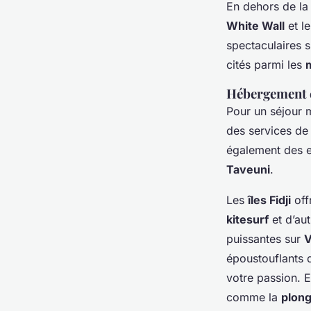
En dehors de l
White Wall
et l
spectaculaires s
cités parmi les
Hébergement e
Pour un séjour 
des services de
également des 
Taveuni
.
Les
îles Fidji
off
kitesurf
et d’au
puissantes sur
V
époustouflants 
votre passion. 
comme la
plon