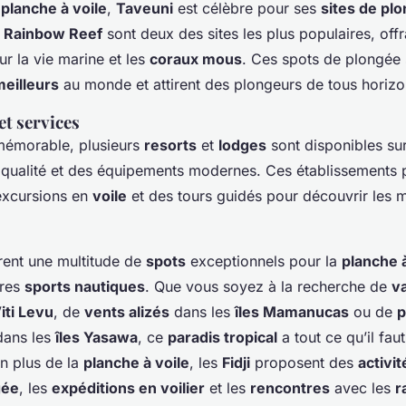
a
planche à voile
,
Taveuni
est célèbre pour ses
sites de pl
e
Rainbow Reef
sont deux des sites les plus populaires, off
ur la vie marine et les
coraux mous
. Ces spots de plongée
meilleurs
au monde et attirent des plongeurs de tous horizo
t services
mémorable, plusieurs
resorts
et
lodges
sont disponibles sur 
 qualité et des équipements modernes. Ces établissements
excursions en
voile
et des tours guidés pour découvrir les m
rent une multitude de
spots
exceptionnels pour la
planche à
tres
sports nautiques
. Que vous soyez à la recherche de
v
iti Levu
, de
vents alizés
dans les
îles Mamanucas
ou de
p
dans les
îles Yasawa
, ce
paradis tropical
a tout ce qu’il faut
En plus de la
planche à voile
, les
Fidji
proposent des
activit
gée
, les
expéditions en voilier
et les
rencontres
avec les
r