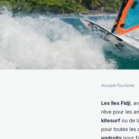
Accueil
›
Tourisme
TOURISME
Quels sont les meill
Les îles Fidji
, a
rêve pour les a
faire de la planche à
kitesurf
ou de 
pour toutes les 
endroits
pour fa