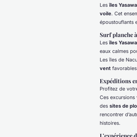
Les
îles Yasawa
voile
. Cet ense
époustouflants 
Surf planche à
Les
îles Yasawa
eaux calmes pou
Les îles de Nacu
vent
favorables
Expéditions en
Profitez de votr
Ces excursions 
des
sites de pl
rencontrer d’au
histoires.
L’expérience 