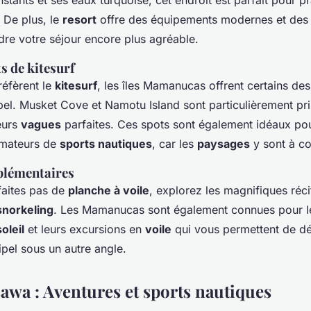
stants et ses eaux turquoise, cet endroit est parfait pour pr
. De plus, le
resort
offre des équipements modernes et des 
dre votre séjour encore plus agréable.
s de kitesurf
réfèrent le
kitesurf
, les îles Mamanucas offrent certains de
pel. Musket Cove et Namotu Island sont particulièrement pri
eurs
vagues
parfaites. Ces spots sont également idéaux pou
mateurs de
sports nautiques
, car les
paysages
y sont à co
plémentaires
faites pas de
planche à voile
, explorez les magnifiques réci
snorkeling
. Les Mamanucas sont également connues pour 
oleil
et leurs excursions en
voile
qui vous permettent de dé
ipel sous un autre angle.
sawa : Aventures et sports nautiques