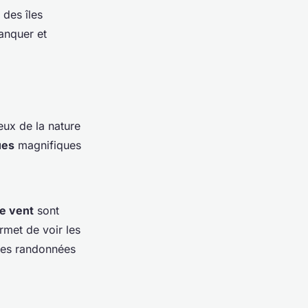
 des îles
anquer et
eux de la nature
ues
magnifiques
de vent
sont
rmet de voir les
des
randonnées