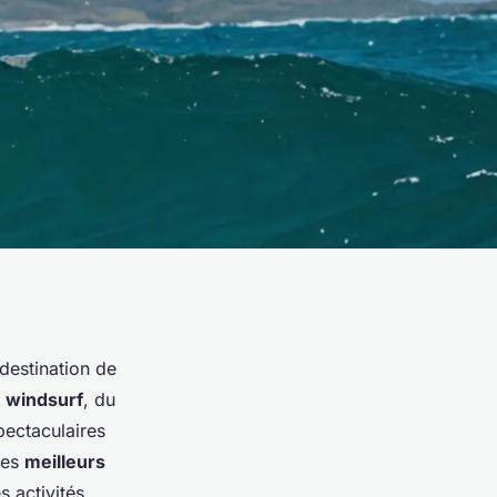
 destination de
u
windsurf
, du
ectaculaires
les
meilleurs
s activités