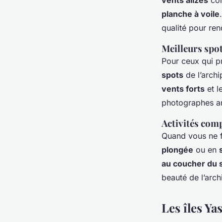
vents alizés
con
planche à voile
qualité pour ren
Meilleurs spot
Pour ceux qui p
spots
de l’archi
vents forts
et l
photographes a
Activités com
Quand vous ne 
plongée
ou en
au coucher du s
beauté de l’arch
Les îles Ya