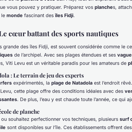
ue vous pouvez y pratiquer. Préparez vos
planche
s, attac
 le
monde
fascinant des
îles Fidji
.
 Le cœur battant des sports nautiques
us grande des îles Fidji, est souvent considérée comme le c
tiques
de l’archipel. Avec ses plages étendues et ses
vague
, Viti Levu est un véritable paradis pour les amateurs de
p
ola : Le terrain de jeu des experts
rfers
expérimentés, la
plage de Natadola
est l’endroit rêvé.
 Levu, cette plage offre des conditions idéales avec des
ve
ssantes
. De plus, l’eau y est chaude toute l’année, ce qui ajo
école de planche
 ou souhaitez perfectionner vos techniques, plusieurs
surf
ile
sont disponibles sur l’île. Ces établissements offrent de