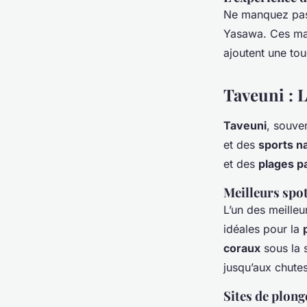
Ne manquez pas 
Yasawa. Ces maj
ajoutent une tou
Taveuni : L
Taveuni
, souven
et des
sports n
et des
plages p
Meilleurs spot
L’un des meille
idéales pour la
coraux
sous la s
jusqu’aux chute
Sites de plon