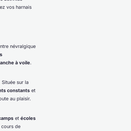
hez vos harnais
entre névralgique
s
lanche à voile
.
 Située sur la
nts constants
et
ute au plaisir.
 camps
et
écoles
s cours de