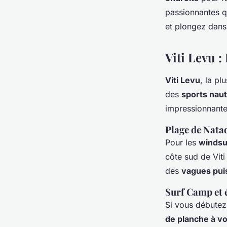
Fidji?
passionnantes q
et plongez dans
Rayan
•
2 octobre 2024
•
5 min de lecture
Viti Levu :
Viti Levu
, la pl
des
sports nau
impressionnantes
Plage de Natad
Pour les
windsu
côte sud de Viti
des
vagues pui
Surf Camp et 
Si vous débutez
de planche à vo