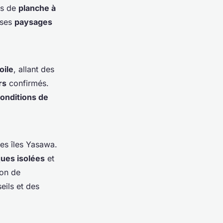
rs de
planche à
 ses
paysages
oile
, allant des
rs
confirmés.
onditions de
es îles Yasawa.
ques isolées
et
ion de
eils et des