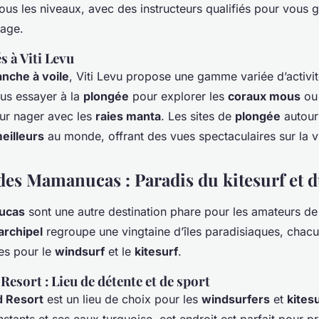
ous les niveaux, avec des instructeurs qualifiés pour vous 
sage.
s à Viti Levu
anche à voile
, Viti Levu propose une gamme variée d’activi
us essayer à la
plongée
pour explorer les
coraux mous
ou 
ur nager avec les
raies manta
. Les sites de
plongée
autour
eilleurs
au monde, offrant des vues spectaculaires sur la v
 des Mamanucas : Paradis du kitesurf et 
ucas
sont une autre destination phare pour les amateurs d
archipel
regroupe une vingtaine d’îles paradisiaques, chacu
les pour le
windsurf
et le
kitesurf
.
Resort : Lieu de détente et de sport
d Resort
est un lieu de choix pour les
windsurfers
et
kites