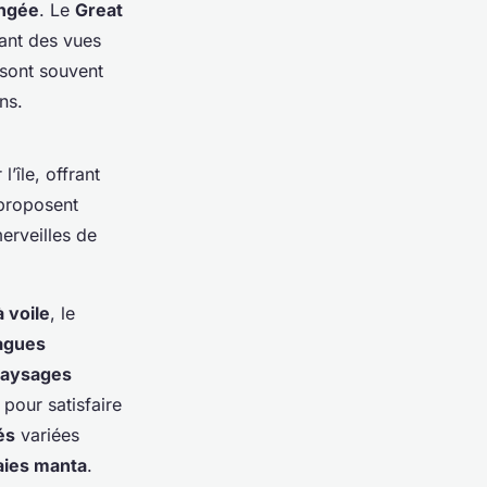
ongée
. Le
Great
rant des vues
 sont souvent
ns.
l’île, offrant
 proposent
erveilles de
 voile
, le
agues
aysages
 pour satisfaire
és
variées
aies manta
.