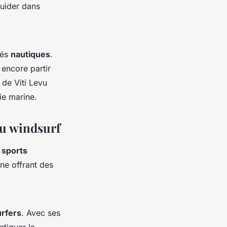
guider dans
tés
nautiques
.
encore partir
 de Viti Levu
ie marine.
du windsurf
e
sports
ne offrant des
urfers
. Avec ses