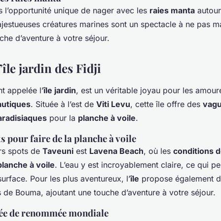
l’opportunité unique de nager avec les
raies manta
autour
estueuses créatures marines sont un spectacle à ne pas m
che d’aventure à votre séjour.
’île jardin des Fidji
t appelée l’
île jardin
, est un véritable joyau pour les amour
autiques
. Située à l’est de
Viti Levu
, cette île offre des
vag
aradisiaques
pour la
planche à voile
.
s pour faire de la planche à voile
urs spots de
Taveuni
est
Lavena Beach
, où les
conditions 
planche à voile
. L’eau y est incroyablement claire, ce qui pe
urface. Pour les plus aventureux, l’
île
propose également 
s de Bouma, ajoutant une touche d’aventure à votre séjour.
gée de renommée mondiale