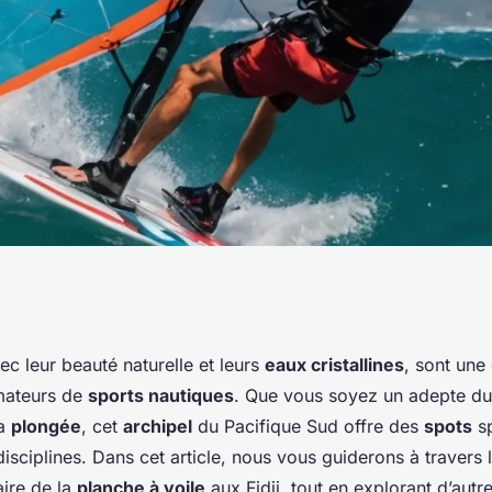
eurs spots pour
vec leur beauté naturelle et leurs
eaux cristallines
, sont une
mateurs de
sports nautiques
. Que vous soyez un adepte d
 voile aux îles
la
plongée
, cet
archipel
du Pacifique Sud offre des
spots
sp
disciplines. Dans cet article, nous vous guiderons à travers 
ire de la
planche à voile
aux Fidji, tout en explorant d’autre