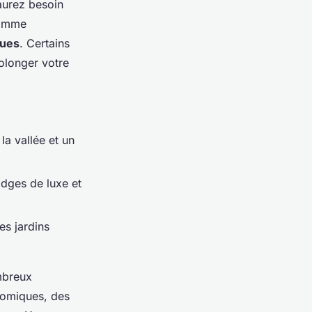
aurez besoin
gamme
ques
. Certains
olonger votre
la vallée et un
odges de luxe et
es jardins
mbreux
nomiques, des