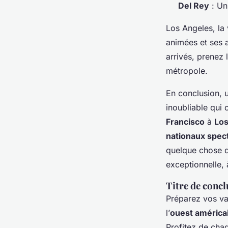
Del Rey
: Un
Los Angeles, la 
animées et ses 
arrivés, prenez
métropole.
En conclusion, 
inoubliable qui 
Francisco
à
Los
nationaux spec
quelque chose d
exceptionnelle, 
Titre de concl
Préparez vos val
l’
ouest américa
Profitez de cha