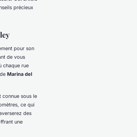
nseils précieux
ley
lement pour son
ant de vous
où chaque rue
 de
Marina del
nt connue sous le
omètres, ce qui
raverserez des
offrant une