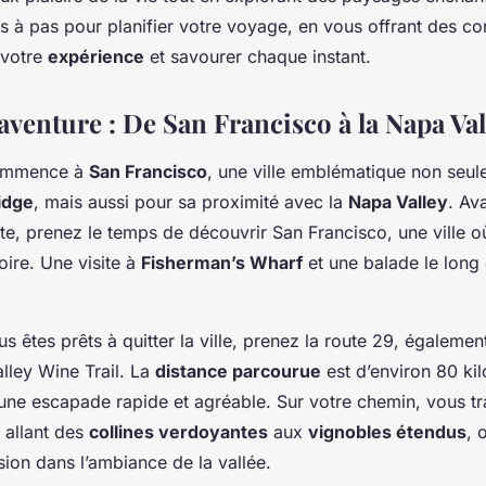
s à pas pour planifier votre voyage, en vous offrant des co
 votre
expérience
et savourer chaque instant.
aventure : De San Francisco à la Napa Val
commence à
San Francisco
, une ville emblématique non seu
idge
, mais aussi pour sa proximité avec la
Napa Valley
. Av
ute, prenez le temps de découvrir San Francisco, une ville 
oire. Une visite à
Fisherman’s Wharf
et une balade le long
s êtes prêts à quitter la ville, prenez la route 29, égaleme
ley Wine Trail. La
distance parcourue
est d’environ 80 kil
t une escapade rapide et agréable. Sur votre chemin, vous t
 allant des
collines verdoyantes
aux
vignobles étendus
, 
ion dans l’ambiance de la vallée.