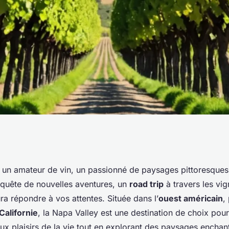
n road trip à
un amateur de vin, un passionné de paysages pittoresque
quête de nouvelles aventures, un
road trip
à travers les vig
 de la Napa Valley,
ra répondre à vos attentes. Située dans l’
ouest américain
,
Californie
, la Napa Valley est une destination de choix pou
ux plaisirs de la vie tout en explorant des paysages enchant