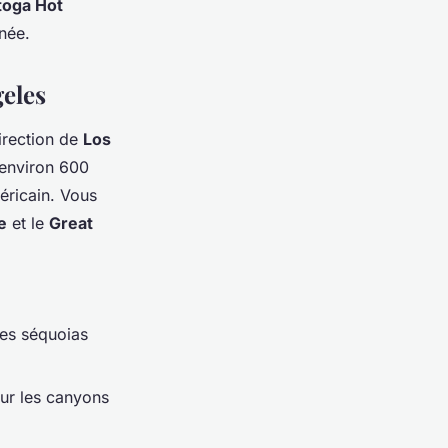
toga Hot
née.
geles
irection de
Los
’environ 600
éricain. Vous
e
et le
Great
ses séquoias
sur les canyons