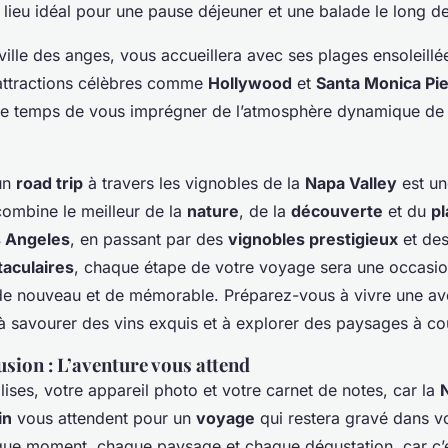
 lieu idéal pour une pause déjeuner et une balade le long de
ville des anges, vous accueillera avec ses plages ensoleillé
attractions célèbres comme
Hollywood
et
Santa Monica Pie
 le temps de vous imprégner de l’atmosphère dynamique de 
un
road trip
à travers les vignobles de la
Napa Valley
est un
combine le meilleur de la
nature
, de la
découverte
et du
pl
 Angeles
, en passant par des
vignobles prestigieux
et de
taculaires
, chaque étape de votre voyage sera une occasio
e nouveau et de mémorable. Préparez-vous à vivre une av
à savourer des vins exquis et à explorer des paysages à cou
usion : L’aventure vous attend
ises, votre appareil photo et votre carnet de notes, car la
in
vous attendent pour un
voyage
qui restera gravé dans 
que moment, chaque paysage et chaque dégustation, car c’