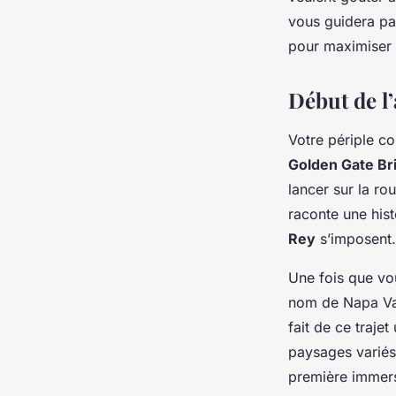
USA?
vous guidera pa
pour maximiser
Rayan
•
2 octobre 2024
•
5 min de lecture
Début de l’
Votre périple 
Golden Gate Br
lancer sur la ro
raconte une hist
Rey
s’imposent.
Une fois que vou
nom de Napa Val
fait de ce traje
paysages variés
première immers