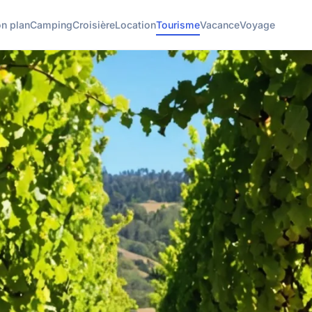
n plan
Camping
Croisière
Location
Tourisme
Vacance
Voyage