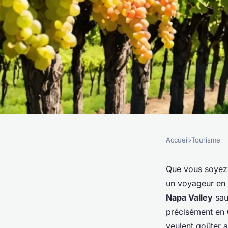
Accueil
›
Tourisme
TOURISME
Comment planifier u
Que vous soyez 
un voyageur en 
travers les vignobles
Napa Valley
sau
précisément en
veulent goûter a