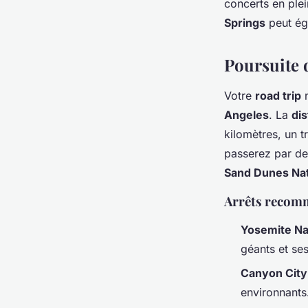
concerts en plei
Springs
peut éga
Poursuite d
Votre
road trip
n
Angeles
. La
di
kilomètres, un t
passerez par d
Sand Dunes Nat
Arrêts recom
Yosemite Na
géants et ses
Canyon City
environnants