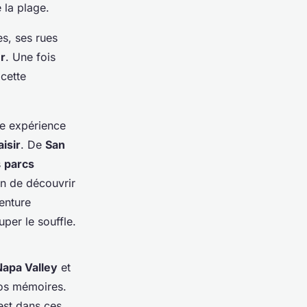
 la plage.
es, ses rues
r
. Une fois
cette
e expérience
aisir
. De
San
s
parcs
n de découvrir
enture
per le souffle.
Napa Valley
et
vos mémoires.
est dans ces