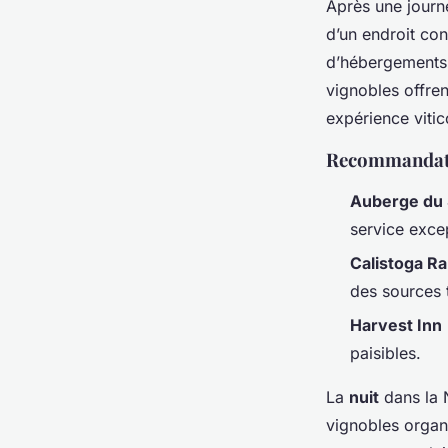
Après une journé
d’un endroit co
d’hébergements 
vignobles offre
expérience vitico
Recommandati
Auberge du 
service exce
Calistoga R
des sources 
Harvest Inn
paisibles.
La
nuit
dans la 
vignobles orga