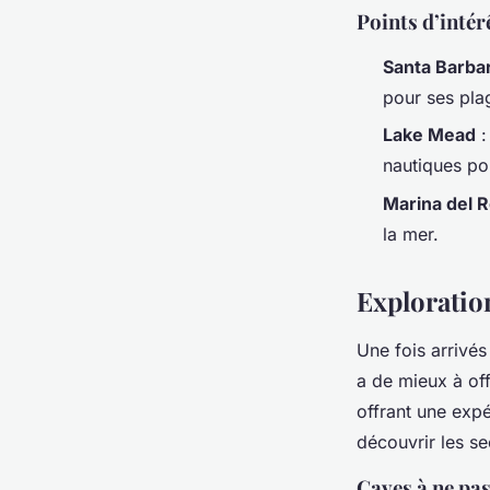
Points d’intér
Santa Barba
pour ses pla
Lake Mead
:
nautiques po
Marina del 
la mer.
Exploratio
Une fois arrivés
a de mieux à off
offrant une expé
découvrir les se
Caves à ne pa